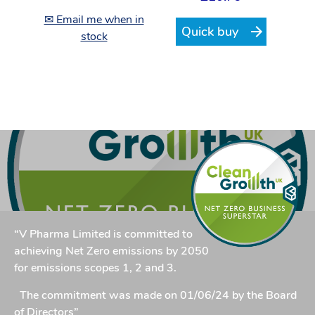
✉ Email me when in
Quick buy
stock
“V Pharma Limited is committed to
achieving Net Zero emissions by 2050
for emissions scopes 1, 2 and 3.
The commitment was made on 01/06/24 by the Board
of Directors”