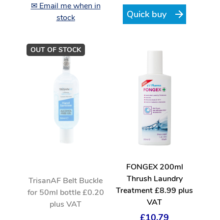
✉ Email me when in
Quick buy
stock
OUT OF STOCK
FONGEX 200ml
Thrush Laundry
TrisanAF Belt Buckle
Treatment £8.99 plus
for 50ml bottle £0.20
VAT
plus VAT
£10.79